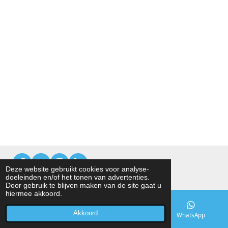
F
X
I
L
Deze website gebruikt cookies voor analyse-
a
n
i
doeleinden en/of het tonen van advertenties.
© 2016 Bert van Egten - Hoogeveen
c
s
n
Door gebruik te blijven maken van de site gaat u
e
t
k
hiermee akkoord.
b
a
e
o
g
d
Akkoord
E-mailadres
Telefoonnummer
WhatsApp
o
r
I
k
a
n